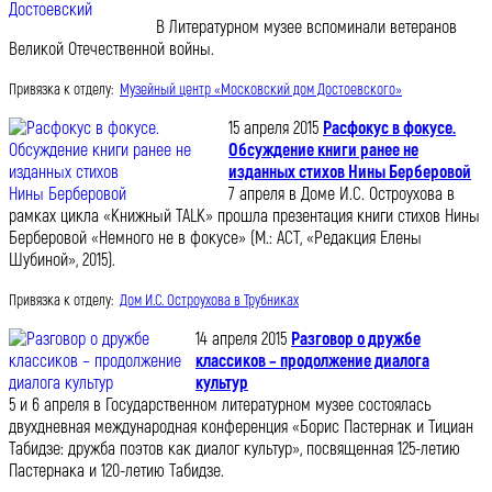
В Литературном музее вспоминали ветеранов
Великой Отечественной войны.
Привязка к отделу:
Музейный центр «Московский дом Достоевского»
15 апреля 2015
Расфокус в фокусе.
Обсуждение книги ранее не
изданных стихов Нины Берберовой
7 апреля в Доме И.С. Остроухова в
рамках цикла «Книжный TALK» прошла презентация книги стихов Нины
Берберовой «Немного не в фокусе» (М.: АСТ, «Редакция Елены
Шубиной», 2015).
Привязка к отделу:
Дом И.С. Остроухова в Трубниках
14 апреля 2015
Разговор о дружбе
классиков – продолжение диалога
культур
5 и 6 апреля в Государственном литературном музее состоялась
двухдневная международная конференция «Борис Пастернак и Тициан
Табидзе: дружба поэтов как диалог культур», посвященная 125-летию
Пастернака и 120-летию Табидзе.