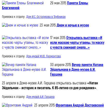
29 мая 2015
Памяти Елены
Благининой
Привязка к отделу:
Дом И.С. Остроухова в Трубниках
23 мая 2015
Днем и ночью в музее
17 мая 2015
Открылась выставка «И
если маскою черты утаены, то маску
с чувств снимают смело…»
Привязка к отделу:
Дом-музей М.Ю. Лермонтова
30 апреля 2015
Вечер памяти Натана
Эйдельмана в Доме-музее А.И.
Герцена
23 апреля в Доме-музее А.И. Герцена открылась выставка
«Натан
Эйдельман – историк и писатель. К 85-летию со дня рождения»
.
Привязка к отделу:
Дом-музей А.И. Герцена
23 апреля 2015
Фронтовик Андрей Достоевский