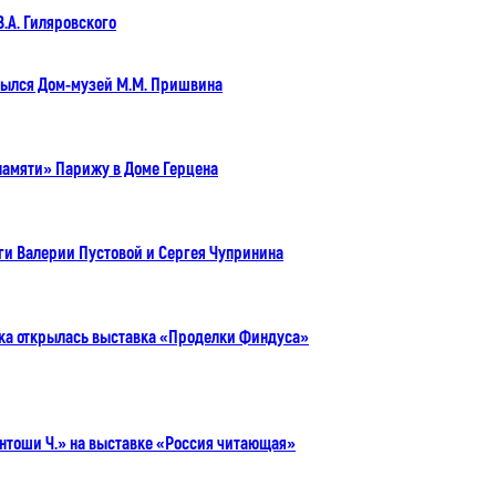
.А. Гиляровского
рылся Дом-музей М.М. Пришвина
памяти» Парижу в Доме Герцена
ги Валерии Пустовой и Сергея Чупринина
ека открылась выставка «Проделки Финдуса»
нтоши Ч.» на выставке «Россия читающая»