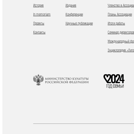
История
Издания
Членство в Ассоциа
In memoriam
Конференции
Планы Ассоциации
Проекты
Научные публикации
Итоги работы
Контакты
Семинар директоров
Международный фор
Энциклопедия «Лит