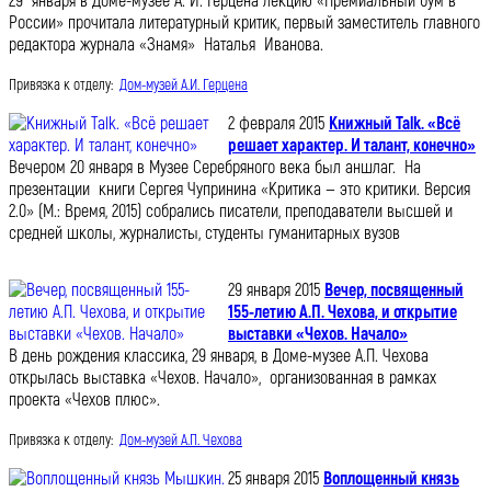
29 января в Доме-музее А. И. Герцена лекцию «Премиальный бум в
России» прочитала литературный критик, первый заместитель главного
редактора журнала «Знамя» Наталья Иванова.
Привязка к отделу:
Дом-музей А.И. Герцена
2 февраля 2015
Книжный Talk. «Всё
решает характер. И талант, конечно»
Вечером 20 января в Музее Серебряного века был аншлаг. На
презентации книги Сергея Чупринина «Критика — это критики. Версия
2.0» (М.: Время, 2015) собрались писатели, преподаватели высшей и
средней школы, журналисты, студенты гуманитарных вузов
29 января 2015
Вечер, посвященный
155-летию А.П. Чехова, и открытие
выставки «Чехов. Начало»
В день рождения классика, 29 января, в Доме-музее А.П. Чехова
открылась выставка «Чехов. Начало», организованная в рамках
проекта «Чехов плюс».
Привязка к отделу:
Дом-музей А.П. Чехова
25 января 2015
Воплощенный князь