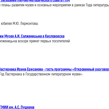
 заседание Научно-методического совета ГЛМ
планы развития музея и основные мероприятия в рамках Года литературы
о юбилея М.Ю. Лермонтова.
ии Музея А.И. Солженицына в Кисловодске
олженицына вскоре примет первых посетителей
астернака Ирина Ерисанова - гость программы «Откровенный разговор
 «Год Пастернака в Государственном литературном музее».
ГМИИ им. А.С. Пушкина