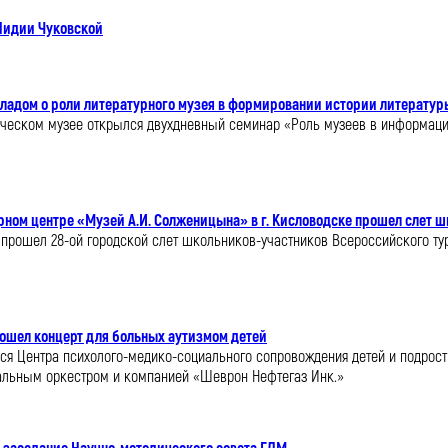
 Лидии Чуковской
ладом о роли литературного музея в формировании истории литератур
орическом музее открылся двухдневный семинар «Роль музеев в информац
ном центре «Музей А.И. Солженицына» в г. Кисловодске прошел слет 
ске прошел 28-ой городской слет школьников-участников Всероссийского т
рошел концерт для больных аутизмом детей
ся Центра психолого-медико-социального сопровождения детей и подрост
альным оркестром и компанией «Шеврон Нефтегаз Инк.»