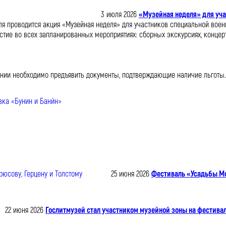
3 июля 2026
«Музейная неделя» для уча
ля проводится акция «Музейная неделя» для участников специальной воен
астие во всех запланированных мероприятиях: сборных экскурсиях, концерт
ении необходимо предъявить документы, подтверждающие наличие льготы.
25 июня 2026
Фестиваль «Усадьбы Мос
22 июня 2026
Гослитмузей стал участником музейной зоны на фестив