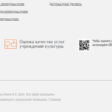
 литературных музеев
Доступный музей. Документы
ум литературных музеев
ературные музеи»
Чтобы оценить 
используйте QR
ры имени В.И. Даля. Все права защищены.
фициального разрешения запрещено. Создание