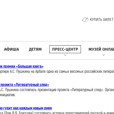
КУПИТЬ БИЛЕТ
АФИША
ДЕТЯМ
ПРЕСС-ЦЕНТР
МУЗЕЙ ОНЛА
ок премии «Большая книга»
артире А.С. Пушкина на Арбате одна из самых весомых российских литера
 проекта «Литературный след»
 А.С. Пушкина состоялась презентация проекта «Литературный след». Орг
инициатив.
ью гудит над каждым новым днем
века (Дом В.Я. Брюсова) состоялась встреча представителей русской и а