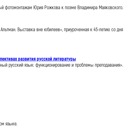
нный фотомонтажам Юрия Рожкова к поэме Владимира Маяковского.
Альтман. Выставка вне юбилеев», приуроченная к 45-летию со дня
спективах развития русской литературы
нный русский язык: функционирование и проблемы преподавания».
ом языке.