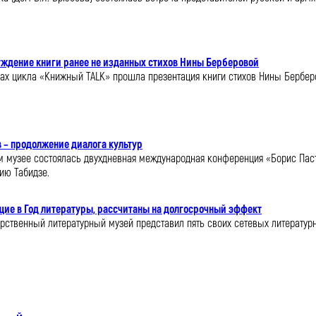
уждение книги ранее не изданных стихов Нины Берберовой
ках цикла «Книжный TALK» прошла презентация книги стихов Нины Берберо
 – продолжение диалога культур
ом музее состоялась двухдневная международная конференция «Борис Пасте
ию Табидзе.
щие в Год литературы, рассчитаны на долгосрочный эффект
арственный литературный музей представил пять своих сетевых литератур