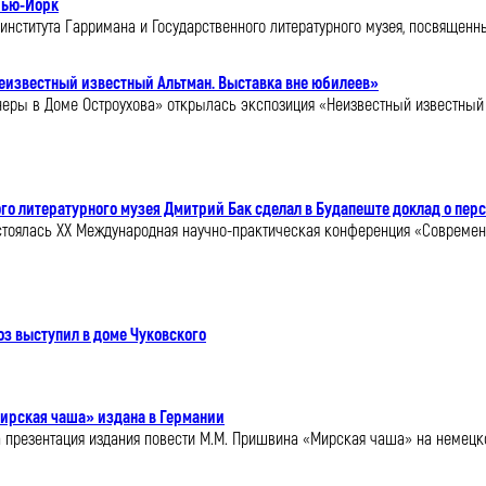
Нью-Йорк
 института Гарримана и Государственного литературного музея, посвяще
Неизвестный известный Альтман. Выставка вне юбилеев»
неры в Доме Остроухова» открылась экспозиция «Неизвестный известный 
го литературного музея Дмитрий Бак сделал в Будапеште доклад о пер
состоялась XX Международная научно-практическая конференция «Совреме
з выступил в доме Чуковского
ирская чаша» издана в Германии
ла презентация издания повести М.М. Пришвина «Мирская чаша» на немецк