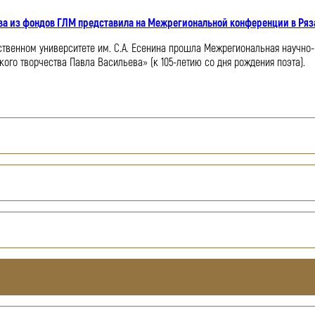
а из фондов ГЛМ представила на Межрегиональной конференции в Ряза
арственном университете им. С.А. Есенина прошла Межрегиональная науч
ого творчества Павла Васильева» (к 105-летию со дня рождения поэта).