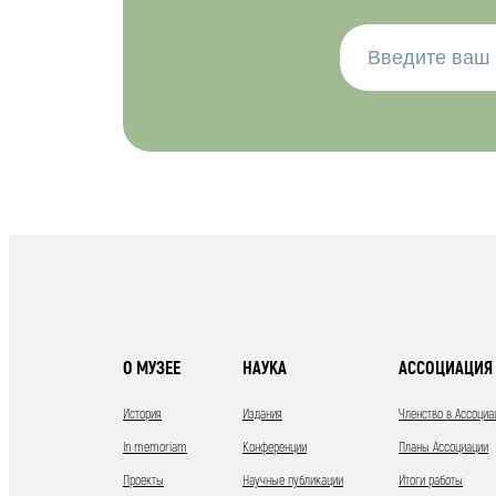
О МУЗЕЕ
НАУКА
АССОЦИАЦИЯ 
История
Издания
Членство в Ассоциа
In memoriam
Конференции
Планы Ассоциации
Проекты
Научные публикации
Итоги работы