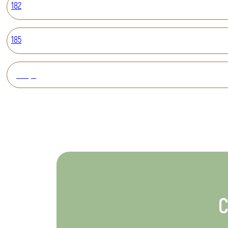
182
185
Вперед
С