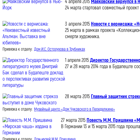
4 апреля 2015
Маяковский вернулся в 
24 марта стартовал совместный проект
3 апреля 2015
Новости с вернисажа: «
25 марта в рамках проекта «Коллекцио
смерти художника.
Привязка к отделу:
Дом И.С. Остроухова в Трубниках
1 апреля 2015
Директор Государственно
27 и 28 марта 2014 года в Будапеште 
28 марта 2015
Главный защитник стреко
Привязка к отделу:
Музейный центр «Дом Чуковского в Переделкине»
27 марта 2015
Повесть М.М. Пришвина «М
В Германии 13 и 15 марта 2015 года прош
Привязка к отделу:
Дом-музей М.М. Пришвина