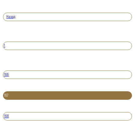
Назад
1
166
167
168