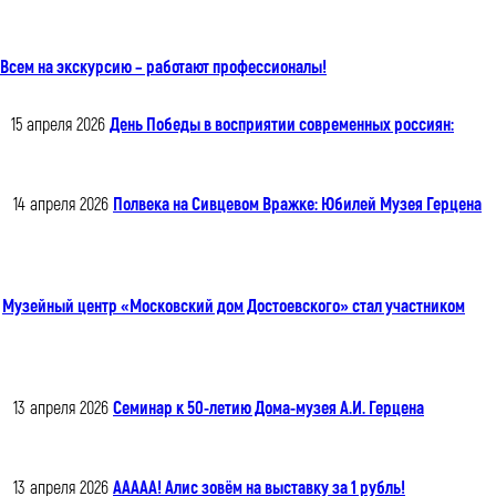
Всем на экскурсию – работают профессионалы!
15 апреля 2026
День Победы в восприятии современных россиян:
14 апреля 2026
Полвека на Сивцевом Вражке: Юбилей Музея Герцена
Музейный центр «Московский дом Достоевского» стал участником
13 апреля 2026
Семинар к 50-летию Дома-музея А.И. Герцена
13 апреля 2026
ААААА! Алис зовём на выставку за 1 рубль!