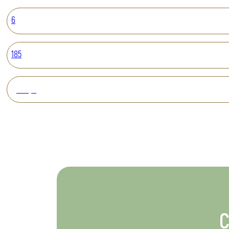
6
185
Вперед
С