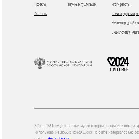
Проекты
Научные публикации
Итоги работы
Контакты
Семинар директоров
Международный фор
Энциклопедия «Лит
2014—2023 Государственный музей истории российской литерату
Использование любых находящихся на сайте материалов без о
сайта —
Элкос-Дизайн