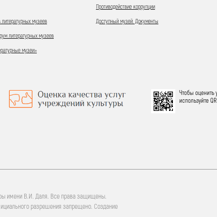
Противодействие коррупции
 литературных музеев
Доступный музей. Документы
ум литературных музеев
ературные музеи»
Чтобы оценить 
используйте QR
ры имени В.И. Даля. Все права защищены.
фициального разрешения запрещено. Создание