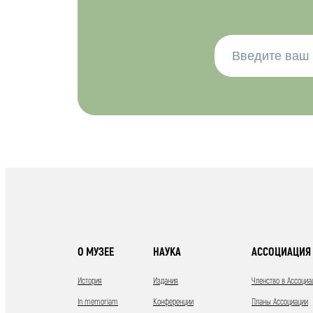
О МУЗЕЕ
НАУКА
АССОЦИАЦИЯ 
История
Издания
Членство в Ассоциа
In memoriam
Конференции
Планы Ассоциации