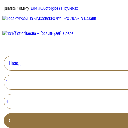
Привязка к отделу:
Дом И.С. Остроухова в Трубниках
Назад
1
4
5