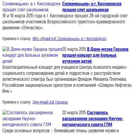
Солженицына» в г. Кисловодске
прошел слет школьников
18 и 19 марта 2015 года в г. Кисловодске прошел 28-ой городской слет
школьников-участников Всероссийского туристско-краеведческого
движения «Отечество».
Привязка к отделу:
ИКЦ «Музей А.И. Солженицына» в г. Кисловодске
20 марта 2015
В Доме-музее Герцена
прошел концерт для больных
аутизмом детей
Благотворительный концерт для учащихся Центра психолого-медико-
социального сопровождения детей и подростков с расстройством
аутистического спектра был организован Фондом Михаила Плетнева,
Российским национальным оркестром и компанией «Шеврон Нефтегаз
Инк.»
Привязка к отделу:
Дом-музей А.И. Герцена
20 марта 2015
Состоялось
расширенное заседание Научно-
методического совета ГЛМ
Среди основных вопросов – ближайшие планы развития музея и