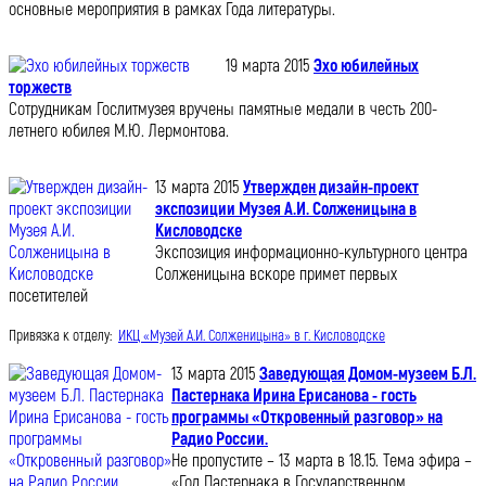
основные мероприятия в рамках Года литературы.
19 марта 2015
Эхо юбилейных
торжеств
Сотрудникам Гослитмузея вручены памятные медали в честь 200-
летнего юбилея М.Ю. Лермонтова.
13 марта 2015
Утвержден дизайн-проект
экспозиции Музея А.И. Солженицына в
Кисловодске
Экспозиция информационно-культурного центра
Солженицына вскоре примет первых
посетителей
Привязка к отделу:
ИКЦ «Музей А.И. Солженицына» в г. Кисловодске
13 марта 2015
Заведующая Домом-музеем Б.Л.
Пастернака Ирина Ерисанова - гость
программы «Откровенный разговор» на
Радио России.
Не пропустите – 13 марта в 18.15. Тема эфира –
«Год Пастернака в Государственном