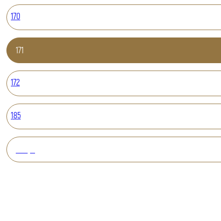
170
171
172
185
Вперед