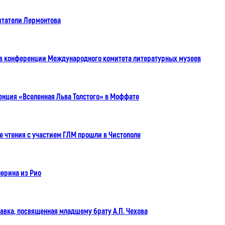
итатели Лермонтова
е в конференции Международного комитета литературных музеев
нция «Вселенная Льва Толстого» в Моффате
 чтения с участием ГЛМ прошли в Чистополе
лерина из Рио
авка, посвященная младшему брату А.П. Чехова