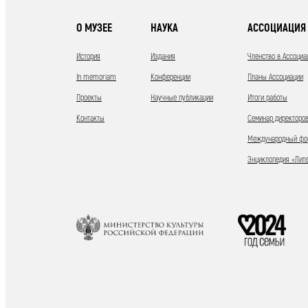
О МУЗЕЕ
НАУКА
АССОЦИАЦИЯ 
История
Издания
Членство в Ассоциа
In memoriam
Конференции
Планы Ассоциации
Проекты
Научные публикации
Итоги работы
Контакты
Семинар директоров
Международный фор
Энциклопедия «Лит