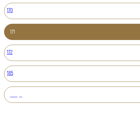
170
171
172
185
Вперед