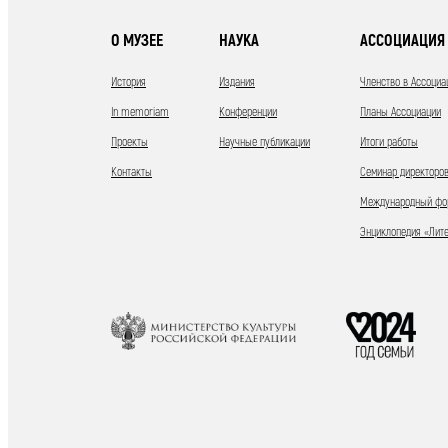
О МУЗЕЕ
НАУКА
АССОЦИАЦИЯ 
История
Издания
Членство в Ассоциа
In memoriam
Конференции
Планы Ассоциации
Проекты
Научные публикации
Итоги работы
Контакты
Семинар директоров
Международный фор
Энциклопедия «Лит