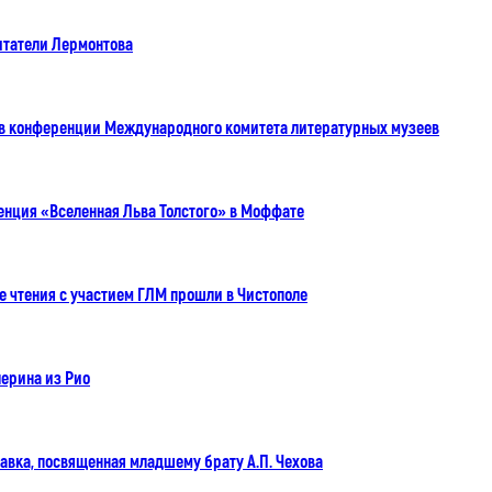
итатели Лермонтова
е в конференции Международного комитета литературных музеев
нция «Вселенная Льва Толстого» в Моффате
 чтения с участием ГЛМ прошли в Чистополе
лерина из Рио
авка, посвященная младшему брату А.П. Чехова