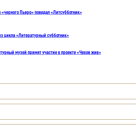
ы «черного Пьеро» поведал «Литсубботник»
из цикла «Литературный субботник»
турный музей примет участие в проекте «Чехов жив»