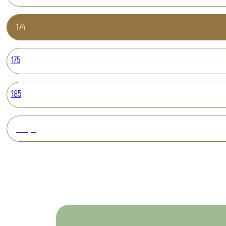
174
175
185
Вперед