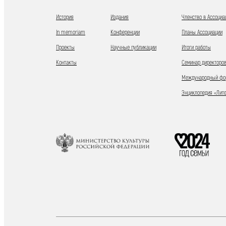
История
Издания
Членство в Ассоциа
In memoriam
Конференции
Планы Ассоциации
Проекты
Научные публикации
Итоги работы
Контакты
Семинар директоров
Международный фор
Энциклопедия «Лит