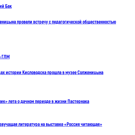
ий Бак
еницына провели встречу с педагогической общественностью
в ГЛМ
цах истории Кисловодска прошла в музее Солженицына
ик» лета о дачном периоде в жизни Пастернака
 звучащая литература на выставке «Россия читающая»