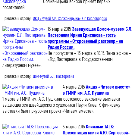
Солженицына вскоре примет первых
посетителей
Привязка к отделу:
ИКЦ «Музей А.И. Солженицына» в г. Кисловодске
13 марта 2015
Заведующая Домом-музеем Б.Л.
Пастернака Ирина Ерисанова - гость
программы «Откровенный разговор» на
Радио России.
Не пропустите – 13 марта в 18.15. Тема эфира –
«Год Пастернака в Государственном
литературном музее».
Привязка к отделу:
Дом-музей Б.Л. Пастернака
4 марта 2015
Акция «Читаем вместе»
в ГМИИ им. А.С. Пушкина
1 марта в ГМИИ им. А.С. Пушкина состоялось закрытие выставки
выдающегося швейцарского художника Пауля Клее. К финисажу
выставки был приурочен проект «Читаем вместе».
3 марта 2015
Книжный TALK:
Презентация книги А.Ю. Сергеевой-