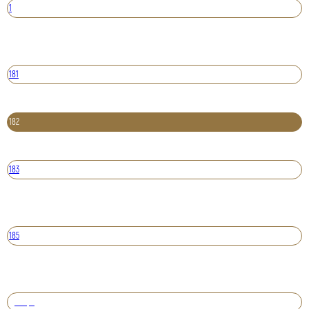
1
181
182
183
185
Вперед