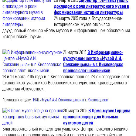
26 марта 2015
Директор ГЛМ выступил с
докладом о роли литературного музея в
формировании истории литературы
24 марта 2015 года в Государственном
историческом музее открылся
двухдневный семинар «Роль музеев в информационном обеспечении
исторической науки».
21 марта 2015
В Информационно-
культурном центре «Музей А.И.
Солженицына» в г. Кисловодске
прошел слет школьников
18 и 19 марта 2015 года в г. Кисловодске прошел 28-ой городской слет
школьников-участников Всероссийского туристско-краеведческого
движения «Отечество».
Привязка к отделу:
ИКЦ «Музей А.И. Солженицына» в г. Кисловодске
20 марта 2015
В Доме-музее Герцена
прошел концерт для больных
аутизмом детей
Благотворительный концерт для учащихся Центра психолого-медико-
социального сопровождения детей и подростков с расстройством