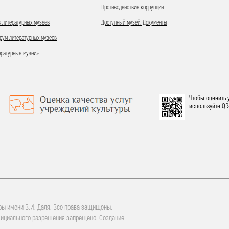
Противодействие коррупции
 литературных музеев
Доступный музей. Документы
ум литературных музеев
ературные музеи»
Чтобы оценить 
используйте QR
ры имени В.И. Даля. Все права защищены.
фициального разрешения запрещено. Создание