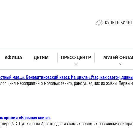
КУПИТЬ БИЛЕТ
АФИША
ДЕТЯМ
ПРЕСС-ЦЕНТР
МУЗЕЙ ОНЛА
естный мая…»: Веневитиновский квест. Из цикла «Угас, как светоч, дивн
ался цикл мероприятий о молодых гениях, рано ушедших из жизни. Первым
ок премии «Большая книга»
артире А.С. Пушкина на Арбате одна из самых весомых российских литера