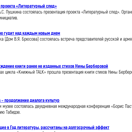
 проекта «Литературный след»
 А.С. Пушкина состоялась презентация проекта «Литературный след». Орг
инициатив.
ью гудит над каждым новым днем
века (Дом В.Я. Брюсова) состоялась встреча представителей русской и а
уждение книги ранее не изданных стихов Нины Берберовой
ках цикла «Книжный TALK» прошла презентация книги стихов Нины Берберо
 – продолжение диалога культур
ом музее состоялась двухдневная международная конференция «Борис Пасте
ию Табидзе.
щие в Год литературы, рассчитаны на долгосрочный эффект