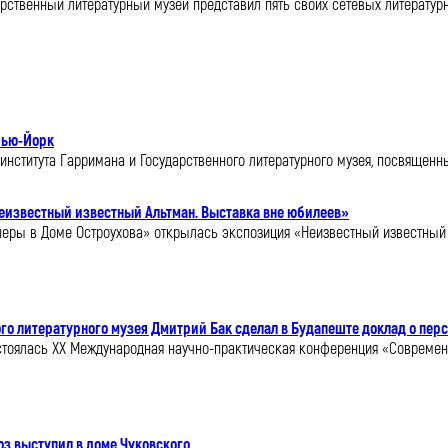
арственный литературный музей представил пять своих сетевых литератур
Нью-Йорк
 института Гарримана и Государственного литературного музея, посвяще
Неизвестный известный Альтман. Выставка вне юбилеев»
неры в Доме Остроухова» открылась экспозиция «Неизвестный известный 
го литературного музея Дмитрий Бак сделал в Будапеште доклад о пер
состоялась XX Международная научно-практическая конференция «Совреме
з выступил в доме Чуковского