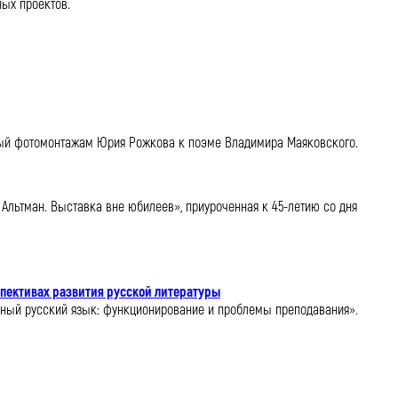
ных проектов.
нный фотомонтажам Юрия Рожкова к поэме Владимира Маяковского.
Альтман. Выставка вне юбилеев», приуроченная к 45-летию со дня
спективах развития русской литературы
нный русский язык: функционирование и проблемы преподавания».