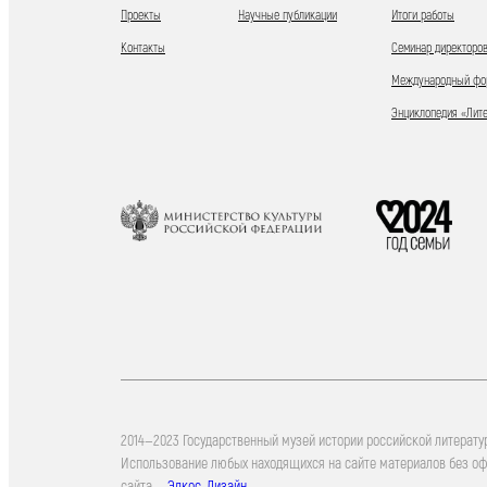
Проекты
Научные публикации
Итоги работы
Контакты
Семинар директоров
Международный фор
Энциклопедия «Лит
2014—2023 Государственный музей истории российской литерату
Использование любых находящихся на сайте материалов без о
сайта —
Элкос-Дизайн