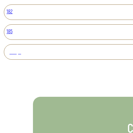
182
185
Вперед
С