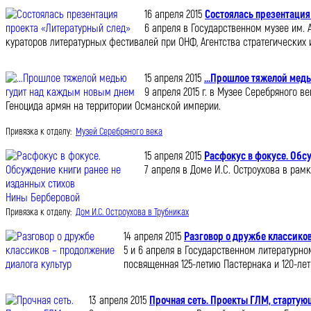
16 апреля 2015
Состоялась презентация
6 апреля в Государственном музее им.
кураторов литературных фестивалей при ОНФ, Агентства стратегических 
15 апреля 2015
...Прошлое тяжелой мед
9 апреля 2015 г. в Музее Серебряного 
Геноцида армян на территории Османской империи.
Привязка к отделу:
Музей Серебряного века
15 апреля 2015
Расфокус в фокусе. Обс
7 апреля в Доме И.С. Остроухова в рам
Привязка к отделу:
Дом И.С. Остроухова в Трубниках
14 апреля 2015
Разговор о дружбе классиков
5 и 6 апреля в Государственном литературн
посвященная 125-летию Пастернака и 120-лет
13 апреля 2015
Прочная сеть. Проекты ГЛМ, стартую