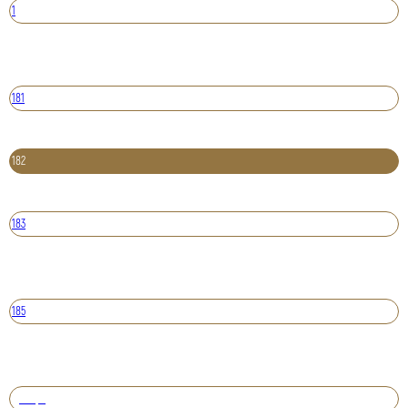
1
181
182
183
185
Вперед