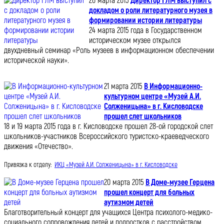
26 марта 2015
Директор ГЛМ выступил с
докладом о роли литературного музея в
формировании истории литературы
24 марта 2015 года в Государственном
историческом музее открылся
двухдневный семинар «Роль музеев в информационном обеспечении
исторической науки».
21 марта 2015
В Информационно-
культурном центре «Музей А.И.
Солженицына» в г. Кисловодске
прошел слет школьников
18 и 19 марта 2015 года в г. Кисловодске прошел 28-ой городской слет
школьников-участников Всероссийского туристско-краеведческого
движения «Отечество».
Привязка к отделу:
ИКЦ «Музей А.И. Солженицына» в г. Кисловодске
20 марта 2015
В Доме-музее Герцена
прошел концерт для больных
аутизмом детей
Благотворительный концерт для учащихся Центра психолого-медико-
социального сопровождения детей и подростков с расстройством