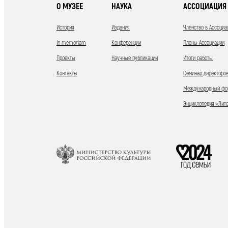
О МУЗЕЕ
НАУКА
АССОЦИАЦИЯ 
История
Издания
Членство в Ассоциа
In memoriam
Конференции
Планы Ассоциации
Проекты
Научные публикации
Итоги работы
Контакты
Семинар директоров
Международный фор
Энциклопедия «Лит