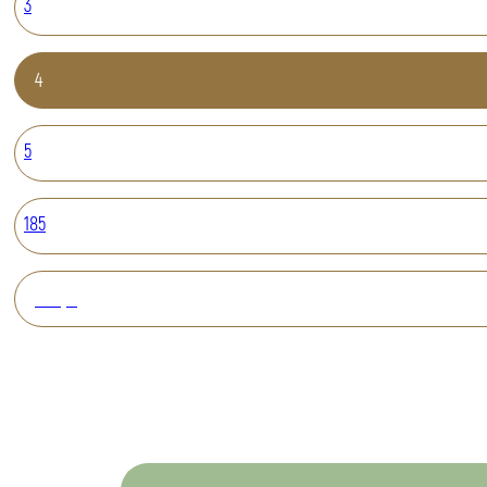
3
4
5
185
Вперед