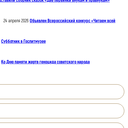
дставили сборник сказок «Две первинки внукам и правнукам»
24 апреля 2026
Объявлен Всероссийский конкурс «Читаем всей
Субботник в Гослитмузее
Ко Дню памяти жертв геноцида советского народа