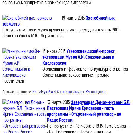
основные мероприятия в рамках Года литературы.
19 марта 2015
Эхо юбилейных
торжеств
Сотрудникам Гослитмузея вручены памятные медали в честь 200-
летнего юбилея М.Ю. Лермонтова.
13 марта 2015
Утвержден дизайн-проект
экспозиции Музея А.И. Солженицына в
Кисловодске
Экспозиция информационно-культурного центра
Солженицына вскоре примет первых
посетителей
Привязка к отделу:
ИКЦ «Музей А.И. Солженицына» в г. Кисловодске
13 марта 2015
Заведующая Домом-музеем Б.Л.
Пастернака Ирина Ерисанова - гость
программы «Откровенный разговор» на
Радио России.
Не пропустите – 13 марта в 18.15. Тема эфира –
«Год Пастернака в Государственном