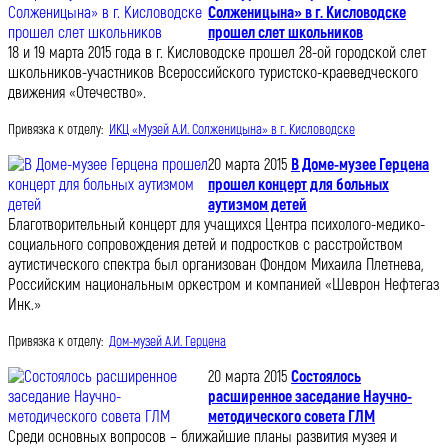
Солженицына» в г. Кисловодске
прошел слет школьников
18 и 19 марта 2015 года в г. Кисловодске прошел 28-ой городской слет
школьников-участников Всероссийского туристско-краеведческого
движения «Отечество».
Привязка к отделу:
ИКЦ «Музей А.И. Солженицына» в г. Кисловодске
20 марта 2015
В Доме-музее Герцена
прошел концерт для больных
аутизмом детей
Благотворительный концерт для учащихся Центра психолого-медико-
социального сопровождения детей и подростков с расстройством
аутистического спектра был организован Фондом Михаила Плетнева,
Российским национальным оркестром и компанией «Шеврон Нефтегаз
Инк.»
Привязка к отделу:
Дом-музей А.И. Герцена
20 марта 2015
Состоялось
расширенное заседание Научно-
методического совета ГЛМ
Среди основных вопросов – ближайшие планы развития музея и