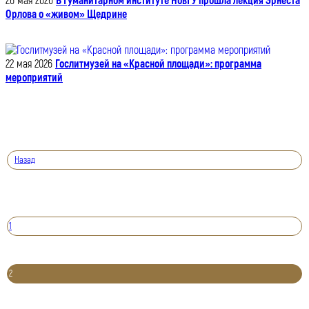
26 мая 2026
В Гуманитарном институте НовГУ прошла лекция Эрнеста
Орлова о «живом» Щедрине
22 мая 2026
Гослитмузей на «Красной площади»: программа
мероприятий
Назад
1
2