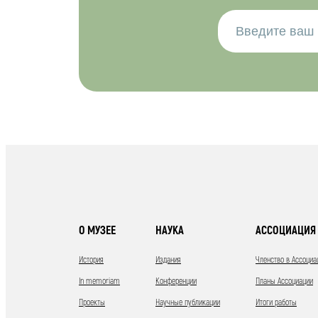
О МУЗЕЕ
НАУКА
АССОЦИАЦИЯ 
История
Издания
Членство в Ассоциа
In memoriam
Конференции
Планы Ассоциации
Проекты
Научные публикации
Итоги работы