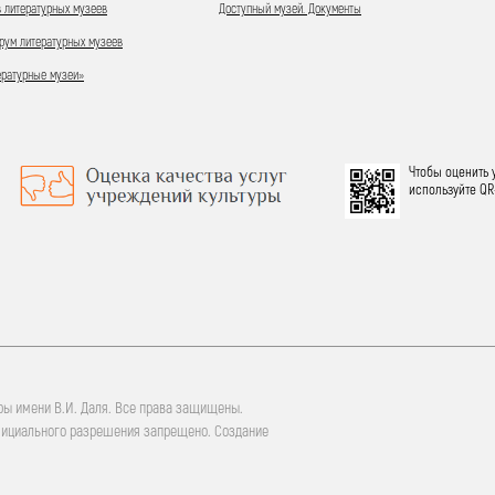
 литературных музеев
Доступный музей. Документы
ум литературных музеев
ературные музеи»
Чтобы оценить 
используйте QR
ры имени В.И. Даля. Все права защищены.
фициального разрешения запрещено. Создание