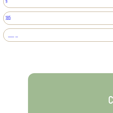
4
185
Вперед
С