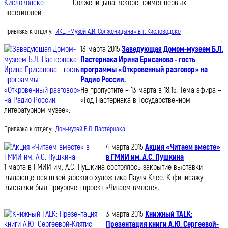
Солженицына вскоре примет первых
посетителей
Привязка к отделу:
ИКЦ «Музей А.И. Солженицына» в г. Кисловодске
13 марта 2015
Заведующая Домом-музеем Б.Л.
Пастернака Ирина Ерисанова - гость
программы «Откровенный разговор» на
Радио России.
Не пропустите – 13 марта в 18.15. Тема эфира –
«Год Пастернака в Государственном
литературном музее».
Привязка к отделу:
Дом-музей Б.Л. Пастернака
4 марта 2015
Акция «Читаем вместе»
в ГМИИ им. А.С. Пушкина
1 марта в ГМИИ им. А.С. Пушкина состоялось закрытие выставки
выдающегося швейцарского художника Пауля Клее. К финисажу
выставки был приурочен проект «Читаем вместе».
3 марта 2015
Книжный TALK:
Презентация книги А.Ю. Сергеевой-