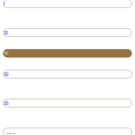
1
181
182
183
185
Вперед