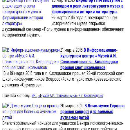
26 марта 2015
Директор ГЛМ выступил с
докладом о роли литературного музея в
формировании истории литературы
24 марта 2015 года в Государственном
историческом музее открылся
двухдневный семинар «Роль музеев в информационном обеспечении
исторической науки».
21 марта 2015
В Информационно-
культурном центре «Музей А.И.
Солженицына» в г. Кисловодске
прошел слет школьников
18 и 19 марта 2015 года в г. Кисловодске прошел 28-ой городской слет
школьников-участников Всероссийского туристско-краеведческого
движения «Отечество».
Привязка к отделу:
ИКЦ «Музей А.И. Солженицына» в г. Кисловодске
20 марта 2015
В Доме-музее Герцена
прошел концерт для больных
аутизмом детей
Благотворительный концерт для учащихся Центра психолого-медико-
социального сопровождения детей и подростков с расстройством