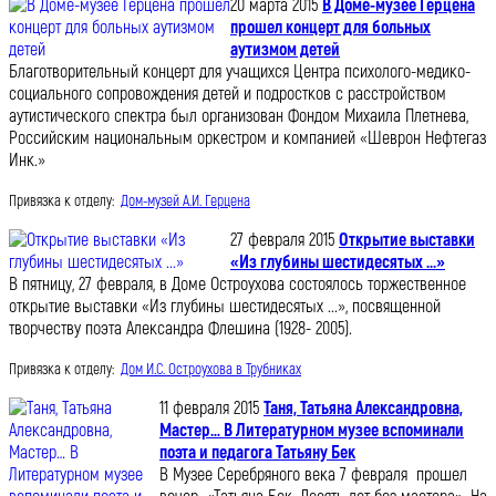
20 марта 2015
В Доме-музее Герцена
прошел концерт для больных
аутизмом детей
Благотворительный концерт для учащихся Центра психолого-медико-
социального сопровождения детей и подростков с расстройством
аутистического спектра был организован Фондом Михаила Плетнева,
Российским национальным оркестром и компанией «Шеврон Нефтегаз
Инк.»
Привязка к отделу:
Дом-музей А.И. Герцена
27 февраля 2015
Открытие выставки
«Из глубины шестидесятых ...»
В пятницу, 27 февраля, в Доме Остроухова состоялось торжественное
открытие выставки «Из глубины шестидесятых ...», посвященной
творчеству поэта Александра Флешина (1928- 2005).
Привязка к отделу:
Дом И.С. Остроухова в Трубниках
11 февраля 2015
Таня, Татьяна Александровна,
Мастер… В Литературном музее вспоминали
поэта и педагога Татьяну Бек
В Музее Серебряного века 7 февраля прошел