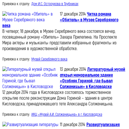
Привязка к отделу:
Дом И.С. Остроухова в Трубниках
17 декабря 2014
Читка романа
«Обитель» в Музее Серебряного
века
В четверг, 18 декабря, в Музее Серебряного века состоялся вечер,
посвященный роману «Обитель» Захара Прилепина. На Проспекте
Мира актеры и музыканты представили избранные фрагменты из
произведения в художественной обработке.
Привязка к отделу:
Музей Серебряного века
13 декабря 2014
Литературный музей
открыл мемориальное здание
«Особняк Гориной, где бывал
Солженицын» в Кисловодске
12 декабря 2014 года в Кисловодске состоялось торжественное
открытие после реконструкции Дома Гориной – здания в центре
Кисловодска, принадлежавшего тете Александра Солженицына.
Привязка к отделу:
ИКЦ «Музей А.И. Солженицына» в г. Кисловодске
11 декабря 2014
Развиртуализация