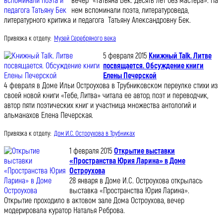
вечер «Татьяна Бек. Десять лет без мастера». На
нем вспоминали поэта, литературоведа,
литературного критика и педагога Татьяну Александровну Бек.
Привязка к отделу:
Музей Серебряного века
5 февраля 2015
Книжный Talk. Литве
посвящается. Обсуждение книги
Елены Печерской
4 февраля в Доме Ильи Остроухова в Трубниковском переулке стихи из
своей новой книги «Тебе, Литва» читала ее автор, поэт и переводчик,
автор пяти поэтических книг и участница множества антологий и
альманахов Елена Печерская.
Привязка к отделу:
Дом И.С. Остроухова в Трубниках
1 февраля 2015
Открытие выставки
«Пространства Юрия Ларина» в Доме
Остроухова
28 января в Доме И.С. Остроухова открылась
выставка «Пространства Юрия Ларина».
Открытие проходило в актовом зале Дома Остроухова, вечер
модерировала куратор Наталья Реброва.