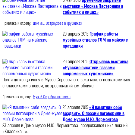
5 мая 2015
Временное закрытие
выставки «Москва Пастернака в
событиях и лицах»
Привязка к отделу:
Дом И.С. Остроухова в Трубниках
29 апреля 2015
График работы
музейных отделов ГЛМ на майские
праздники
29 апреля 2015
Открылась выставка
«Русские писатели глазами
современных художников»
Почти до конца июня в Музее Серебряного века можно познакомиться
с классиками в новом, не хрестоматийном облике.
Привязка к отделу:
Музей Серебряного века
25 апреля 2015
«Я памятник себе
воздвиг». О поэзии поговорили в
Доме-музее М.Ю. Лермонтова
23 апреля в Доме-музее М.Ю. Лермонтова продолжился цикл лекций
«Классика +».