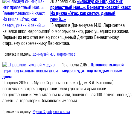
20 апреля 2015
«Блеснул он миг, как миг
прелестный мая…»: Веневитиновский квест.
Из цикла «Угас, как светоч, дивный
гений…»
18 апреля в Доме-музее М.Ю. Лермонтова
начался цикл мероприятий о молодых гениях, рано ушедших из жизни.
Первым из них стал вечер, посвященный Дмитрию Веневитинову,
старшему современнику Лермонтова.
Привязка к отделу:
Дом-музей М.Ю. Лермонтова
15 апреля 2015
...Прошлое тяжелой
медью гудит над каждым новым
днем
9 апреля 2015 г. в Музее Серебряного века (Дом В.Я. Брюсова)
состоялась встреча представителей русской и армянской
общественной и гуманитарной мысли, посвященная 100-летию Геноцида
армян на территории Османской империи.
Привязка к отделу:
Музей Серебряного века