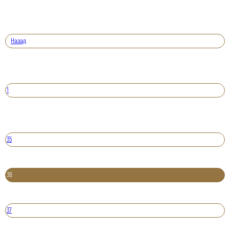
Назад
1
35
36
37