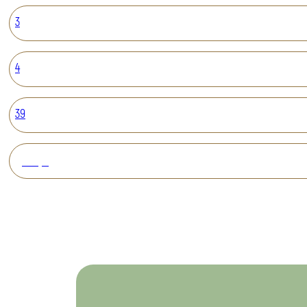
3
4
39
Вперед