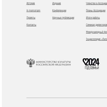
История
Издания
Членство в Ассоциа
In memoriam
Конференции
Планы Ассоциации
Проекты
Научные публикации
Итоги работы
Контакты
Семинар директоров
Международный фор
Энциклопедия «Лит