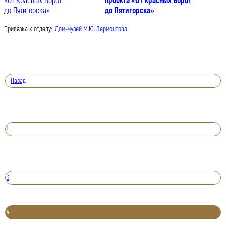
проекта «От Красных Ворот
до Пятигорска»
Привязка к отделу:
Дом-музей М.Ю. Лермонтова
Назад
1
3
4