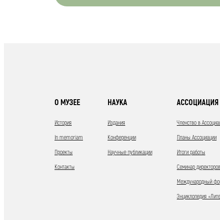
О МУЗЕЕ
НАУКА
АССОЦИАЦИЯ 
История
Издания
Членство в Ассоциа
In memoriam
Конференции
Планы Ассоциации
Проекты
Научные публикации
Итоги работы
Контакты
Семинар директоров
Международный фор
Энциклопедия «Лит