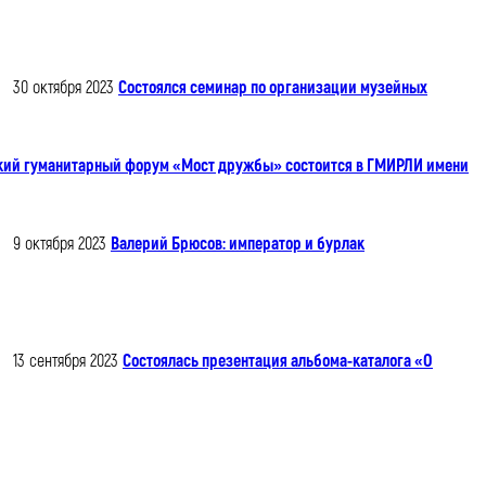
30 октября 2023
Состоялся семинар по организации музейных
кий гуманитарный форум «Мост дружбы» состоится в ГМИРЛИ имени
9 октября 2023
Валерий Брюсов: император и бурлак
13 сентября 2023
Состоялась презентация альбома-каталога «О