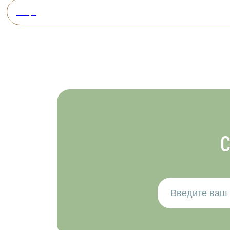
Вперед
С