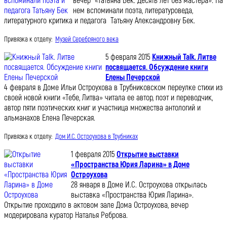
вечер «Татьяна Бек. Десять лет без мастера». На
нем вспоминали поэта, литературоведа,
литературного критика и педагога Татьяну Александровну Бек.
Привязка к отделу:
Музей Серебряного века
5 февраля 2015
Книжный Talk. Литве
посвящается. Обсуждение книги
Елены Печерской
4 февраля в Доме Ильи Остроухова в Трубниковском переулке стихи из
своей новой книги «Тебе, Литва» читала ее автор, поэт и переводчик,
автор пяти поэтических книг и участница множества антологий и
альманахов Елена Печерская.
Привязка к отделу:
Дом И.С. Остроухова в Трубниках
1 февраля 2015
Открытие выставки
«Пространства Юрия Ларина» в Доме
Остроухова
28 января в Доме И.С. Остроухова открылась
выставка «Пространства Юрия Ларина».
Открытие проходило в актовом зале Дома Остроухова, вечер
модерировала куратор Наталья Реброва.