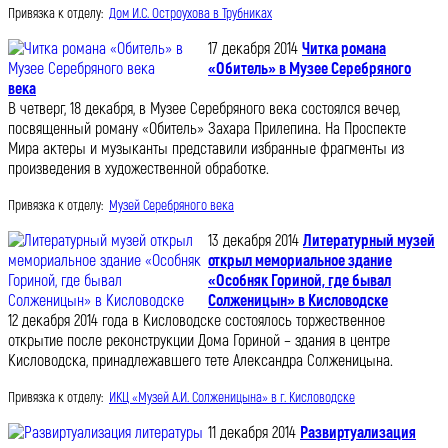
Привязка к отделу:
Дом И.С. Остроухова в Трубниках
17 декабря 2014
Читка романа
«Обитель» в Музее Серебряного
века
В четверг, 18 декабря, в Музее Серебряного века состоялся вечер,
посвященный роману «Обитель» Захара Прилепина. На Проспекте
Мира актеры и музыканты представили избранные фрагменты из
произведения в художественной обработке.
Привязка к отделу:
Музей Серебряного века
13 декабря 2014
Литературный музей
открыл мемориальное здание
«Особняк Гориной, где бывал
Солженицын» в Кисловодске
12 декабря 2014 года в Кисловодске состоялось торжественное
открытие после реконструкции Дома Гориной – здания в центре
Кисловодска, принадлежавшего тете Александра Солженицына.
Привязка к отделу:
ИКЦ «Музей А.И. Солженицына» в г. Кисловодске
11 декабря 2014
Развиртуализация