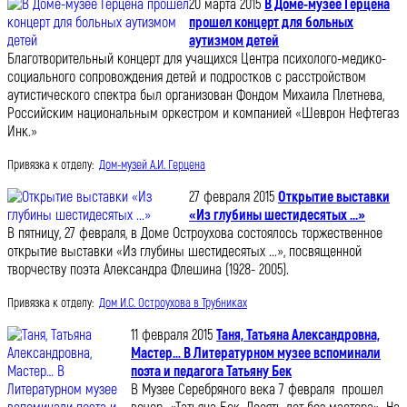
20 марта 2015
В Доме-музее Герцена
прошел концерт для больных
аутизмом детей
Благотворительный концерт для учащихся Центра психолого-медико-
социального сопровождения детей и подростков с расстройством
аутистического спектра был организован Фондом Михаила Плетнева,
Российским национальным оркестром и компанией «Шеврон Нефтегаз
Инк.»
Привязка к отделу:
Дом-музей А.И. Герцена
27 февраля 2015
Открытие выставки
«Из глубины шестидесятых ...»
В пятницу, 27 февраля, в Доме Остроухова состоялось торжественное
открытие выставки «Из глубины шестидесятых ...», посвященной
творчеству поэта Александра Флешина (1928- 2005).
Привязка к отделу:
Дом И.С. Остроухова в Трубниках
11 февраля 2015
Таня, Татьяна Александровна,
Мастер… В Литературном музее вспоминали
поэта и педагога Татьяну Бек
В Музее Серебряного века 7 февраля прошел