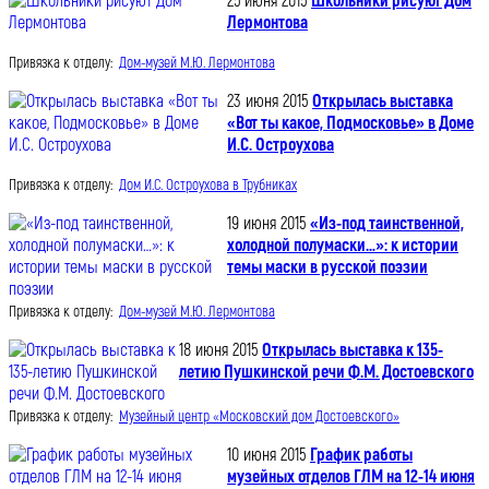
25 июня 2015
Школьники рисуют Дом
Лермонтова
Привязка к отделу:
Дом-музей М.Ю. Лермонтова
23 июня 2015
Открылась выставка
«Вот ты какое, Подмосковье» в Доме
И.С. Остроухова
Привязка к отделу:
Дом И.С. Остроухова в Трубниках
19 июня 2015
«Из-под таинственной,
холодной полумаски…»: к истории
темы маски в русской поэзии
Привязка к отделу:
Дом-музей М.Ю. Лермонтова
18 июня 2015
Открылась выставка к 135-
летию Пушкинской речи Ф.М. Достоевского
Привязка к отделу:
Музейный центр «Московский дом Достоевского»
10 июня 2015
График работы
музейных отделов ГЛМ на 12-14 июня